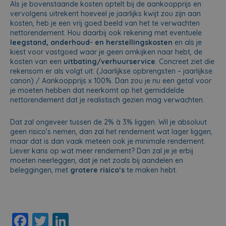
Als je bovenstaande kosten optelt bij de aankoopprijs en
vervolgens uitrekent hoeveel je jaarlijks kwijt zou zijn aan
kosten, heb je een vrij goed beeld van het te verwachten
nettorendement. Hou daarbij ook rekening met eventuele
leegstand, onderhoud- en herstellingskosten
en als je
kiest voor vastgoed waar je geen omkijken naar hebt, de
kosten van een
uitbating/verhuurservice
. Concreet ziet die
rekensom er als volgt uit: (Jaarlijkse opbrengsten – jaarlijkse
canon) / Aankoopprijs x 100%. Dan zou je nu een getal voor
je moeten hebben dat neerkomt op het gemiddelde
nettorendement dat je realistisch gezien mag verwachten.
Dat zal ongeveer tussen de 2% à 3% liggen. Wil je absoluut
geen risico’s nemen, dan zal het rendement wat lager liggen,
maar dat is dan vaak meteen ook je minimale rendement.
Liever kans op wat meer rendement? Dan zal je je erbij
moeten neerleggen, dat je net zoals bij aandelen en
beleggingen, met
grotere risico’s
te maken hebt.
F
T
Li