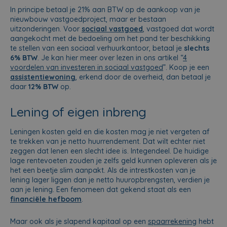
In principe betaal je 21% aan BTW op de aankoop van je
nieuwbouw vastgoedproject, maar er bestaan
uitzonderingen. Voor
sociaal vastgoed
, vastgoed dat wordt
aangekocht met de bedoeling om het pand ter beschikking
te stellen van een sociaal verhuurkantoor, betaal je
slechts
6% BTW
. Je kan hier meer over lezen in ons artikel “
4
voordelen van investeren in sociaal vastgoed
”. Koop je een
assistentiewoning
, erkend door de overheid, dan betaal je
daar
12% BTW
op.
Lening of eigen inbreng
Leningen kosten geld en die kosten mag je niet vergeten af
te trekken van je netto huurrendement. Dat wilt echter niet
zeggen dat lenen een slecht idee is. Integendeel. De huidige
lage rentevoeten zouden je zelfs geld kunnen opleveren als je
het een beetje slim aanpakt. Als de intrestkosten van je
lening lager liggen dan je netto huuropbrengsten, verdien je
aan je lening. Een fenomeen dat gekend staat als een
financiële hefboom
.
Maar ook als je slapend kapitaal op een
spaarrekening
hebt