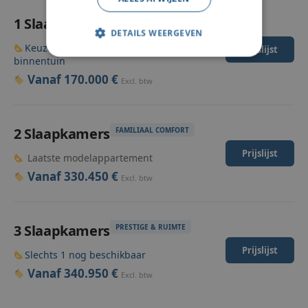
1 Slaapkamer
DE IDEALE COCOON
DETAILS WEERGEVEN
Keuze tussen boszicht of zicht op de
Prijslijst
binnentuin
Vanaf 170.000 €
Excl. btw
2 Slaapkamers
FAMILIAAL COMFORT
Prijslijst
Laatste modelappartement
Vanaf 330.450 €
Excl. btw
3
Slaapkamers
PRESTIGE & RUIMTE
Prijslijst
Slechts 1 nog beschikbaar
Vanaf 340.950 €
Excl. btw