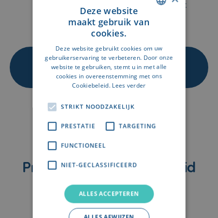
Sept Heures.
dan 300 meter.
Deze website
maakt gebruik van
DUTCH
cookies.
FRENCH
Deze website gebruikt cookies om uw
gebruikerservaring te verbeteren. Door onze
ONTVANG ALLE DETAILS OVER DE
website te gebruiken, stemt u in met alle
APPARTEMENTEN EN DE LIGGING IN DE
cookies in overeenstemming met ons
VOLLEDIGE BROCHURE
Cookiebeleid.
Lees verder
STRIKT NOODZAKELIJK
PRESTATIE
TARGETING
FUNCTIONEEL
Prijzen & Beschikbaarheid
NIET-GECLASSIFICEERD
ALLES ACCEPTEREN
ALLES AFWIJZEN