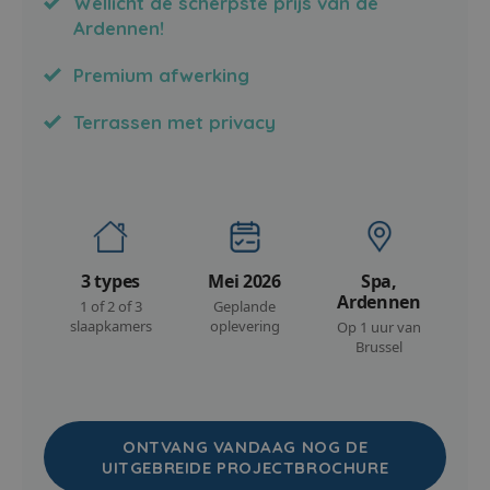
Wellicht de scherpste prijs van de
Ardennen!
Premium afwerking
Terrassen met privacy
3 types
Mei 2026
Spa,
Ardennen
1 of 2 of 3
Geplande
slaapkamers
oplevering
Op 1 uur van
Brussel
ONTVANG VANDAAG NOG DE
UITGEBREIDE PROJECTBROCHURE