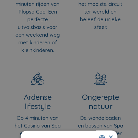
minuten rijden van
het mooiste circuit
Plopsa Coo. Een
ter wereld en
perfecte
beleef de unieke
uitvalsbasis voor
sfeer.
een weekend weg
met kinderen of
kleinkinderen.
Ardense
Ongerepte
lifestyle
natuur
Op 4 minuten van
De wandelpaden
het Casino van Spa
en bossen van Spa
en het Parc de
starten op minder
×