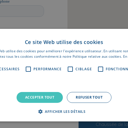
Ce site Web utilise des cookies
eb utilise des cookies pour améliorer l'expérience utilisateur. En utilisant no
tez tous les cookies conformément à notre Politique relative aux cookies.
En 
CESSAIRES
PERFORMANCE
CIBLAGE
FONCTIONN
09 39
info@u
ACCEPTER TOUT
REFUSER TOUT
BE 05
AFFICHER LES DÉTAILS
Siège commer
Chaussée de la