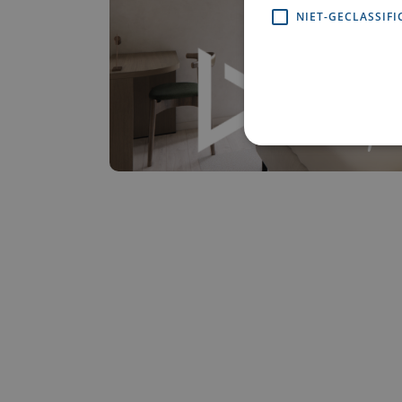
NIET-GECLASSIFI