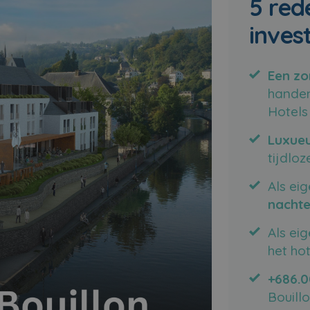
5 red
inves
Een zo
handen
Hotels
Luxueu
tijdlo
Als ei
nachte
Als ei
het hot
+686.
Bouill