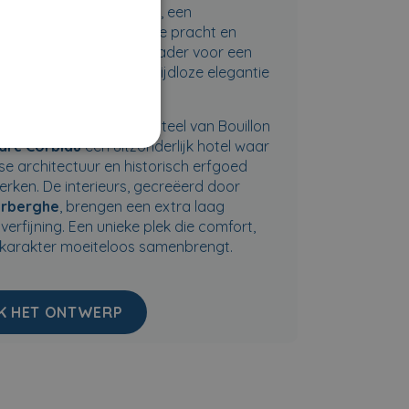
rfijning. Deze unieke plek, een
ng van architectonische pracht en
fgoed, biedt het ideale kader voor een
 comfort, ontdekking en tijdloze elegantie
ver het duizendjarig kasteel van Bouillon
arc Corbiau
een uitzonderlijk hotel waar
 architectuur en historisch erfgoed
erken. De interieurs, gecreëerd door
erberghe
, brengen een extra laag
verfijning. Een unieke plek die comfort,
 karakter moeiteloos samenbrengt.
K HET ONTWERP