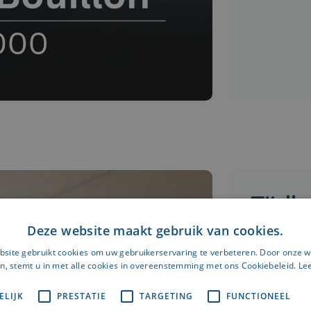
Tijdl
Deze website maakt gebruik van cookies.
Voor het du
site gebruikt cookies om uw gebruikerservaring te verbeteren. Door onze w
Marc Corbi
n, stemt u in met alle cookies in overeenstemming met ons Cookiebeleid.
Le
hedendaagse
verheft. De
ELIJK
PRESTATIE
TARGETING
FUNCTIONEEL
Vanlerber