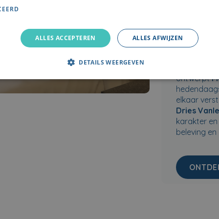
visie met ve
CEERD
samensmelti
cultureel er
verblijf dat
ALLES ACCEPTEREN
ALLES AFWIJZEN
combineert.
DETAILS WEERGEVEN
Vlak tegeno
ontwerpt
M
hedendaagse
elkaar verst
Dries Vanl
karakter en 
beleving en
ONTDE