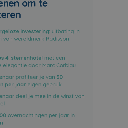
enen om te
teren
rgeloze investering
: uitbating in
 van wereldmerk Radisson
s 4-sterrenhotel
met een
ze elegantie door Marc Corbiau
genaar profiteer je van
30
n per jaar
eigen gebruik
genaar deel je mee in de winst van
el
000
overnachtingen per jaar in
on