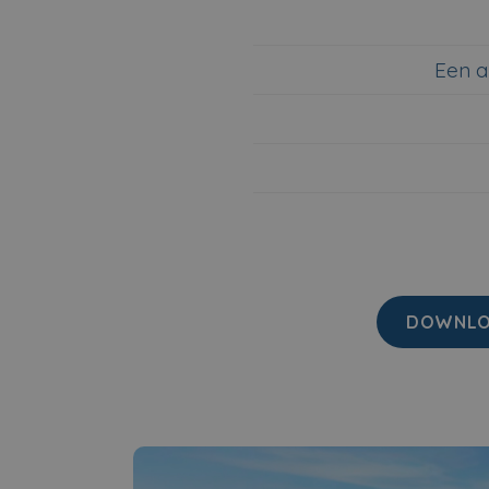
Een a
DOWNLOA