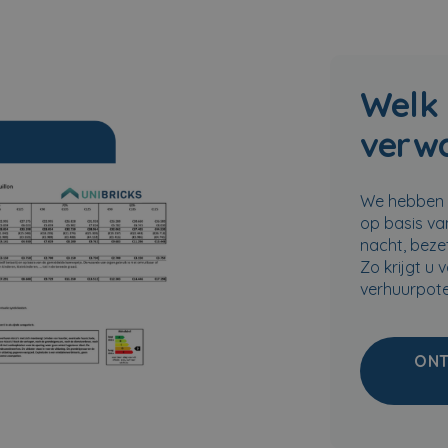
Welk
verw
We hebben e
op basis va
nacht, bezet
Zo krijgt u 
verhuurpote
ONT