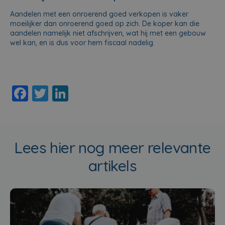
Aandelen met een onroerend goed verkopen is vaker
moeilijker dan onroerend goed op zich. De koper kan die
aandelen namelijk niet afschrijven, wat hij met een gebouw
wel kan, en is dus voor hem fiscaal nadelig.
F
T
Li
a
wi
n
c
tt
k
e
er
e
Lees hier nog meer relevante
b
dI
artikels
o
n
o
k