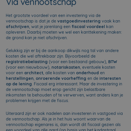
Via vennootschap
Het grootste voordeel van een investering via de
vennootschap is dat je de
vastgoedinvestering
vaak kan
afschrijven
, wat je jarenlang een
fiscaal voordeel
kan
opleveren. Daarbij moeten we wel een kanttekening maken:
de grond kan je niet afschrijven.
Gelukkig zijn er bij de aankoop dikwijls nog tal van andere
kosten die wel aftrekbaar zijn. Bijvoorbeeld de
registratiebelasting
(voor een bestaand gebouw),
BTW
(voor een nieuwbouw),
notariskosten
, eventuele kosten
voor een
architect
, alle kosten van
onderhoud
en
herstellingen
,
onroerende voorheffing
en de
interesten
op de lening
. Fiscaal erg interessant. Maar de investering in
de vennootschap moet erop gericht zijn belastbare
inkomsten te behouden of te verwerven, want anders kan je
problemen krijgen met de fiscus.
Uiteraard zijn er ook nadelen aan investeren in vastgoed via
de vennootschap. Als je in het huis woont waarvan de
vennootschap eigenares is, dan wordt dit fiscaal gezien als
een voordeel van alle aard (op basis van het kadastraal