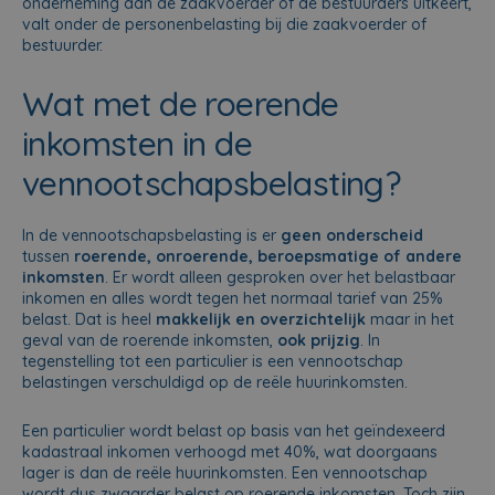
onderneming aan de zaakvoerder of de bestuurders uitkeert,
valt onder de personenbelasting bij die zaakvoerder of
bestuurder.
Wat met de roerende
inkomsten in de
vennootschapsbelasting?
In de vennootschapsbelasting is er
geen onderscheid
tussen
roerende, onroerende, beroepsmatige of andere
inkomsten
. Er wordt alleen gesproken over het belastbaar
inkomen en alles wordt tegen het normaal tarief van 25%
belast. Dat is heel
makkelijk en overzichtelijk
maar in het
geval van de roerende inkomsten,
ook prijzig
. In
tegenstelling tot een particulier is een vennootschap
belastingen verschuldigd op de reële huurinkomsten.
Een particulier wordt belast op basis van het geïndexeerd
kadastraal inkomen verhoogd met 40%, wat doorgaans
lager is dan de reële huurinkomsten. Een vennootschap
wordt dus zwaarder belast op roerende inkomsten. Toch zijn