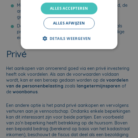
Met
recht van opstal
: de ene partij bezit de grond, de
ALLES ACCEPTEREN
andere partij wordt (tijdelijk) eigenaar van de
gebouwen die erop staan of opgericht worden.
ALLES AFWIJZEN
Door aan te
kopen in onverdeeldheid
: zowel jij als
privépersoon als de vennootschap worden volledige
eigenaar van een deel van het onroerend goed.
DETAILS WEERGEVEN
Privé
Het aankopen van onroerend goed via een privé investering
heeft ook voordelen. Als aan de voorwaarden voldaan
wordt, kan er een beroep gedaan worden op de
voordelen
van de personenbelasting
zoals
langetermijnsparen
of
de
woonbonus
.
Een andere optie is het pand privé aankopen en vervolgens
verhuren aan je vennootschap. Ondanks enkele beperkingen
kan dit interessant zijn voor beide partijen. Een voorbeeld
van zo’n beperking heeft betrekking op de huursom. Boven
een bepaald bedrag (berekend op basis van het kadastraal
inkomen), beschouwt de fiscus dat deel als een bezoldiging