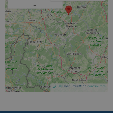
−
©
OpenStreetMap
contributors.