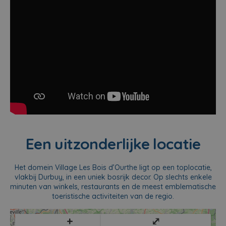
Een uitzonderlijke locatie
Het domein Village Les Bois d’Ourthe ligt op een toplocatie,
vlakbij Durbuy, in een uniek bosrijk decor. Op slechts enkele
minuten van winkels, restaurants en de meest emblematische
toeristische activiteiten van de regio.
+
⤢