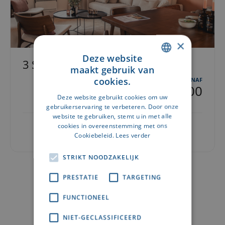
×
Deze website
3 Slaapkamers
maakt gebruik van
DUTCH
cookies.
VANAF
€205.000
FRENCH
Deze website gebruikt cookies om uw
gebruikerservaring te verbeteren. Door onze
website te gebruiken, stemt u in met alle
cookies in overeenstemming met ons
Ontdek meer in de brochure →
Cookiebeleid.
Lees verder
STRIKT NOODZAKELIJK
PRESTATIE
TARGETING
FUNCTIONEEL
NIET-GECLASSIFICEERD
ACTIVITEITEN IN DE BUURT