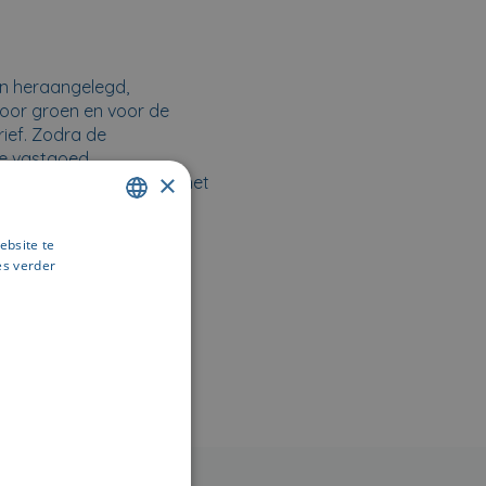
?
n heraangelegd,
voor groen en voor de
rief. Zodra de
de vastgoed.
×
tenvastgoed UNEST
en het
ebsite te
DUTCH
es verder
FRENCH