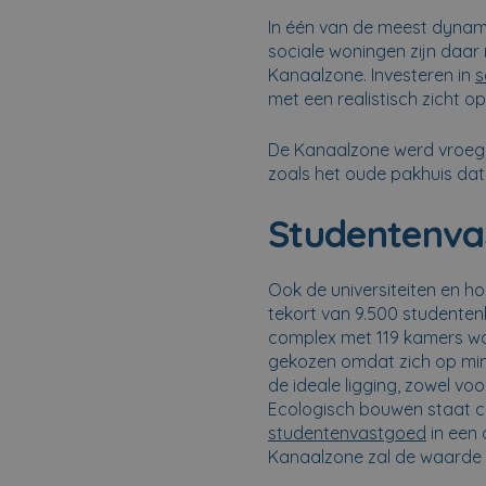
In één van de meest dynami
sociale woningen zijn daar 
Kanaalzone. Investeren in
s
met een realistisch zicht 
De Kanaalzone werd vroeger
zoals het oude pakhuis dat
Studentenva
Ook de universiteiten en 
tekort van 9.500 studente
complex met 119 kamers wo
gekozen omdat zich op mind
de ideale ligging, zowel v
Ecologisch bouwen staat c
studentenvastgoed
in een 
Kanaalzone zal de waarde 