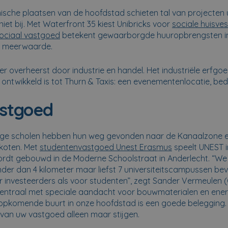
sche plaatsen van de hoofdstad schieten tal van projecten u
niet bij. Met Waterfront 35 kiest Unibricks voor
sociale huisves
ociaal vastgoed
betekent gewaarborgde huuropbrengsten i
op meerwaarde.
 overheerst door industrie en handel. Het industriële erfgoe
 ontwikkeld is tot Thurn & Taxis: een evenementenlocatie, be
stgoed
hoge scholen hebben hun weg gevonden naar de Kanaalzone e
nkoten. Met
studentenvastgoed Unest Erasmus
speelt UNEST i
rdt gebouwd in de Moderne Schoolstraat in Anderlecht. “We
er dan 4 kilometer maar liefst 7 universiteitscampussen bev
oor investeerders als voor studenten”, zegt Sander Vermeulen
entraal met speciale aandacht voor bouwmaterialen en ener
opkomende buurt in onze hoofdstad is een goede belegging. 
van uw vastgoed alleen maar stijgen.