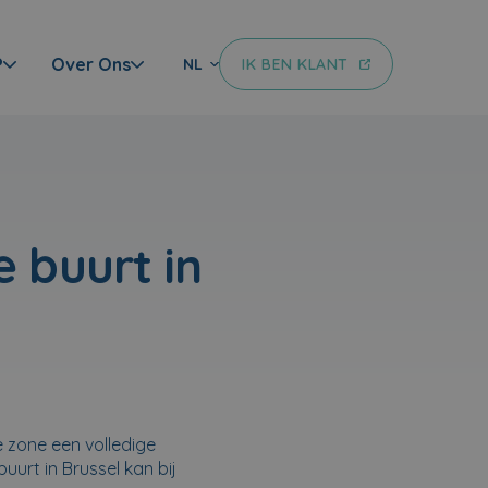
?
Over Ons
IK BEN KLANT
NL
 buurt in
 zone een volledige
urt in Brussel kan bij