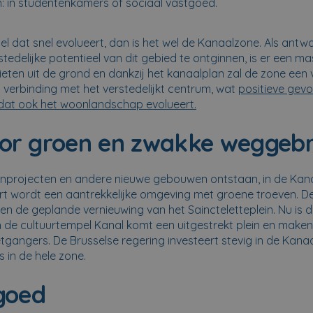
: in studentenkamers of sociaal vastgoed.
ssel dat snel evolueert, dan is het wel de Kanaalzone. Als ant
tedelijke potentieel van dit gebied te ontginnen, is er een ma
ten uit de grond en dankzij het kanaalplan zal de zone een
verbinding met het verstedelijkt centrum, wat
positieve gevo
dat ook het woonlandschap evolueert.
or groen en zwakke weggebr
nprojecten en andere nieuwe gebouwen ontstaan, in de Kana
urt wordt een aantrekkelijke omgeving met groene troeven. 
en de geplande vernieuwing van het Saincteletteplein. Nu is 
 de cultuurtempel Kanal komt een uitgestrekt plein en make
gangers. De Brusselse regering investeert stevig in de Kana
 in de hele zone.
goed