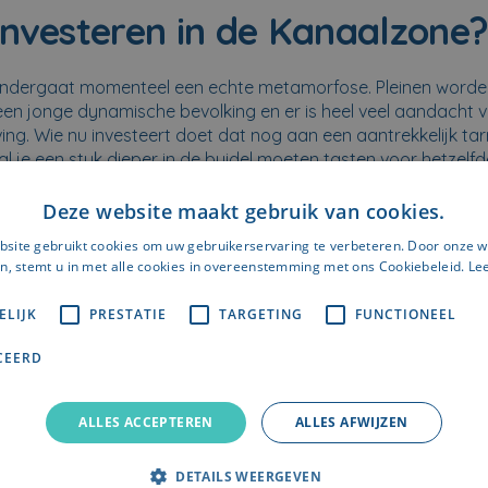
nvesteren in de Kanaalzone
ondergaat momenteel een echte metamorfose. Pleinen worde
 een jonge dynamische bevolking en er is heel veel aandacht 
ng. Wie nu investeert doet dat nog aan een aantrekkelijk tar
al je een stuk dieper in de buidel moeten tasten voor hetzelf
en in de opkomende buurt in Brussel? Bekijk hier ons
studen
t 35.
Deze website maakt gebruik van cookies.
site gebruikt cookies om uw gebruikerservaring te verbeteren. Door onze w
n, stemt u in met alle cookies in overeenstemming met ons Cookiebeleid.
Le
ELIJK
PRESTATIE
TARGETING
FUNCTIONEEL
CEERD
ALLES ACCEPTEREN
ALLES AFWIJZEN
DETAILS WEERGEVEN