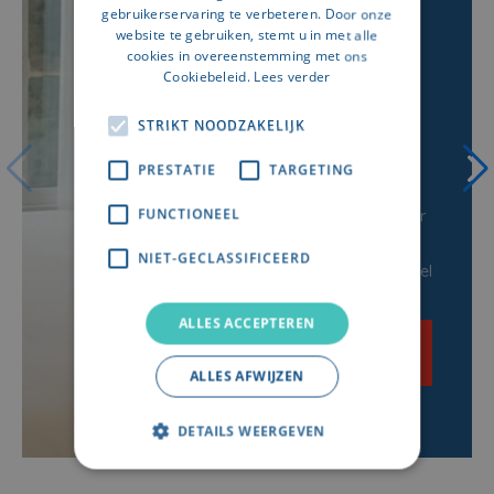
gebruikerservaring te verbeteren. Door onze
Het Radisson Blu
website te gebruiken, stemt u in met alle
Balmoral in Bouillon
cookies in overeenstemming met ons
Cookiebeleid.
Lees verder
biedt dezelfde
beproefde formule:
STRIKT NOODZAKELIJK
een 4-sterren
hotelresidentie die
PRESTATIE
TARGETING
persoonlijk gebruik,
FUNCTIONEEL
professioneel beheer
en
NIET-GECLASSIFICEERD
rendementspotentieel
combineert.
ALLES ACCEPTEREN
ONTDEK HET
PROJECT →
ALLES AFWIJZEN
DETAILS WEERGEVEN