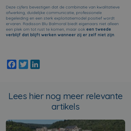
Deze cijfers bevestigen dat de combinatie van kwalitatieve
afwerking, duidelijke communicatie, professionele
begeleiding en een sterk exploitatiemodel positief wordt
ervaren. Radisson Blu Balmoral biedt eigenaars niet alleen
een plek om tot rust te komen, maar ook
een tweede
verblijf dat blijft werken wanneer zij er zelf niet zijn
.
F
T
Li
a
wi
n
c
tt
k
e
er
e
Lees hier nog meer relevante
b
dI
artikels
o
n
o
k