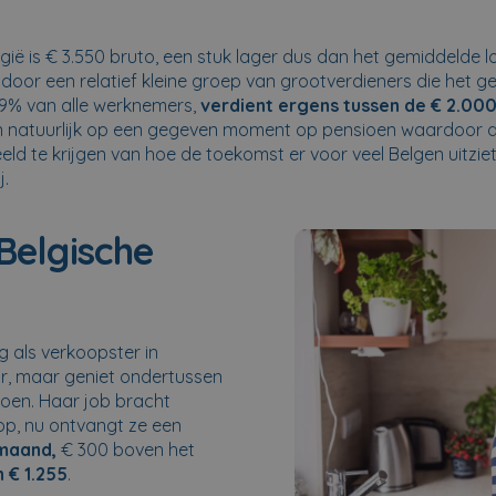
gië is € 3.550 bruto, een stuk lager dus dan het gemiddelde l
 door een relatief kleine groep van grootverdieners die het
69% van alle werknemers,
verdient ergens tussen de € 2.000
 natuurlijk op een gegeven moment op pensioen waardoor d
d te krijgen van hoe de toekomst er voor veel Belgen uitziet,
j.
Belgische
g als verkoopster in
ur, maar geniet ondertussen
ioen. Haar job bracht
op, nu ontvangt ze een
 maand,
€ 300 boven het
 € 1.255
.