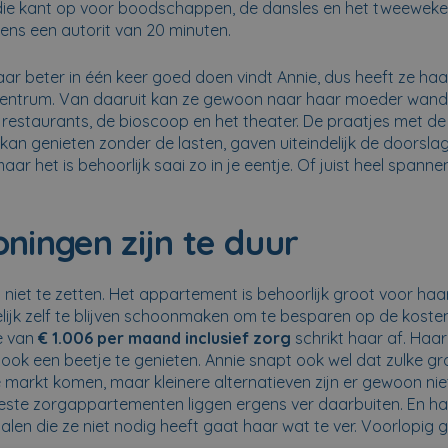
die kant op voor boodschappen, de dansles en het tweewekel
lkens een autorit van 20 minuten.
maar beter in één keer goed doen vindt Annie, dus heeft ze haa
 centrum. Van daaruit kan ze gewoon naar haar moeder wand
 restaurants, de bioscoop en het theater. De praatjes met de
 kan genieten zonder de lasten, gaven uiteindelijk de doorsl
maar het is behoorlijk saai zo in je eentje. Of juist heel spann
oningen zijn te duur
 niet te zetten. Het appartement is behoorlijk groot voor haa
ijk zelf te blijven schoonmaken om te besparen op de koste
je van
€ 1.006 per maand inclusief zorg
schrikt haar af. Haar
jk ook een beetje te genieten. Annie snapt ook wel dat zulke 
arkt komen, maar kleinere alternatieven zijn er gewoon niet.
ste zorgappartementen liggen ergens ver daarbuiten. En h
en die ze niet nodig heeft gaat haar wat te ver. Voorlopig g