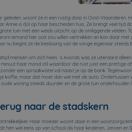
aar geleden, woont ze in een rustig dorp in Oost-Vlaanderen.
 Annie is dol op haar bescheiden huis. Ze brengt veel tijd d
rote tuin met een weids uitzicht op de omliggende velden. To
arom iemand hier ooit zou willen vertrekken en kon daar met
r nu begint ze de beslissing van de vorige eigenaar steeds 
ltijd mensen om zich heen. ’s Avonds was ze uiteraard alleen, 
minuut haar mond stil waardoor die rust juist een prettige a
er zonder een spraakwaterval naast je op de bank. Tegenwoo
pje koffie, maar dat moet dan wel met de auto. Ondertussen
oude woning steeds duurder en de grote tuin onderhouden l
terug naar de stadskern
aantrekkelijker. Haar moeder woont daar in een woonzorgcent
lt hen wel eens op van school als haar kinderen, Jeroen en S