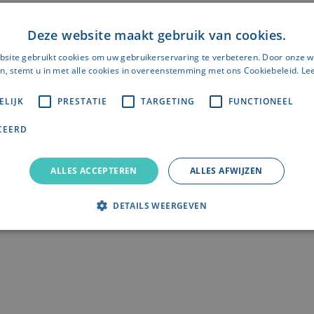
ing voor Annie is ook geen assistentiewoning maar een pe
Deze website maakt gebruik van cookies.
n de stad zonder verplichte zorg, maar met zorg on de
site gebruikt cookies om uw gebruikerservaring te verbeteren. Door onze w
n, stemt u in met alle cookies in overeenstemming met ons Cookiebeleid.
Le
ELIJK
PRESTATIE
TARGETING
FUNCTIONEEL
m een pensioenflat de ideale oplos
CEERD
BEKIJK DAN SNEL NESTIA D'OR HARELBEKE
ALLES ACCEPTEREN
ALLES AFWIJZEN
DETAILS WEERGEVEN