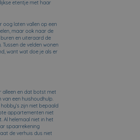
ijkse etentje met haar
r oog laten vallen op een
elen, maar ook naar de
 buren en uiteraard de
ag. Tussen de velden wonen
end, want wat doe je als er
r alleen en dat botst met
n van een huishoudhulp.
 hobby’s zijn niet bepaald
grote appartementen niet
 Al helemaal niet in het
aar spaarrekening
aat de verhuis dus niet