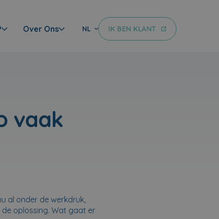
?
Over Ons
IK BEN KLANT
NL
o vaak
nu al onder de werkdruk,
 de oplossing. Wat gaat er