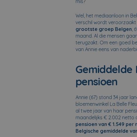
mis?
Wel, het mediaanloon in Bel
verschil wordt veroorzaakt
grootste groep Belgen
, 
maand. Al die mensen gaan
terugzakt. Om een goed beel
van Annie eens van naderbi
Gemiddelde 
pensioen
Annie (67) stond 34 jaar lan
bloemenwinkel La Belle Fle
al twee jaar van haar pens
maandelijks € 2.002 netto 
pensioen
van
€ 1.549 per
Belgische gemiddelde van