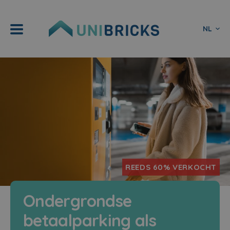
NL
REEDS 60% VERKOCHT
Ondergrondse
betaalparking als