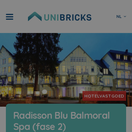
NL
HOTELVASTGOED
Radisson Blu Balmoral
Spa (fase 2)