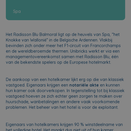
Spa
Het Radisson Blu Balmoral ligt op de heuvels van Spa, “het
Knokke van Wallonië” in de Belgische Ardennen. Vlakbij
bevinden zich onder meer het F1-circuit van Francorchamps
en de wereldberoemde thermen. Unibricks werkt er via een
managementovereenkomst samen met Radisson Blu, één
van de bekendste spelers op de Europese hotelmarkt.
De aankoop van een hotelkamer lijkt erg op die van klassiek
vastgoed. Eigenaars krijgen een
notariële akte
en kunnen
hun kamer ook doorverkopen. In tegenstelling tot bij klassiek
vastgoed hoeven ze zich echter geen zorgen te maken over
huurschade, wanbetalingen en andere vaak voorkomende
problemen. Het beheer van het hotel is voor de exploitant.
Eigenaars van hotelkamers krijgen 90 % winstdeelname van
het volledige hotel. Het maakt dus niet uit of hun kamer