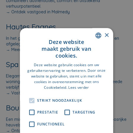
combineert authenticiteit, comfort en uitstekend
verhuurpotentieel.
→
Ontdek vastgoed in Malmedy
Hautes Fagnes
×
In het grootste natuurgebied van België vind je chalets en
Deze website
afgelegen woningen met een zeldzaam unieke ligging.
maakt gebruik van
→
Meer over vastgoed in de Hoge Venen
DUTCH
cookies.
FRENCH
Spa
Deze website gebruikt cookies om uw
gebruikerservaring te verbeteren. Door onze
Elegante thermenstad, bekend om haar karaktervolle
website te gebruiken, stemt u in met alle
woningen, chalets en omringende natuur. Ideaal als tweede
cookies in overeenstemming met ons
verblijf of rustige investering.
Cookiebeleid.
Lees verder
→
Vastgoed in Spa bekijken
STRIKT NOODZAKELIJK
Bouillon en de Semoisvallei
PRESTATIE
TARGETING
Een mix van middeleeuws erfgoed, riviergezichten en bosrijke
FUNCTIONEEL
heuvels. Populair bij kopers die natuur én sfeer zoeken.
→
Ontdek Bouillon en de Semoisvallei