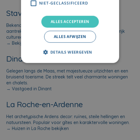
NIET-GECLASSIFICEERD
Stavelot
ALLES ACCEPTEREN
Bekend om zijn abdij en gevarieerd patrimonium. Een
aantrekkelijke plek voor chalets en woningen met een rijk
ALLES AFWIJZEN
cultureel kader.
→
Bekijk vastgoed in Stavelot
DETAILS WEERGEVEN
Dinant
Gelegen langs de Maas, met majestueuze uitzichten en een
bruisend toerisme. De streek telt veel charmante woningen
en chalets.
→
Vastgoed in Dinant
La Roche-en-Ardenne
Het archetypische Ardens decor: ruïnes, steile hellingen en
natuursteen. Populair voor gîtes en karaktervolle woningen.
→
Huizen in La Roche bekijken