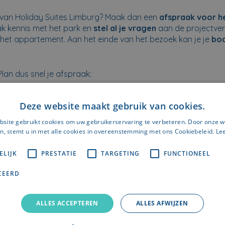
van Holiday Suites Limburg? Maak dan een
afspraak voor he
ak kennis met het park en
stel al je vragen
aan de projectveran
 het appartement. Aan het einde van het bezoek kan je je
bo
 Plan dus snel je afspraak:
Deze website maakt gebruik van cookies.
site gebruikt cookies om uw gebruikerservaring te verbeteren. Door onze w
n, stemt u in met alle cookies in overeenstemming met ons Cookiebeleid.
Le
ELIJK
PRESTATIE
TARGETING
FUNCTIONEEL
CEERD
ALLES ACCEPTEREN
ALLES AFWIJZEN