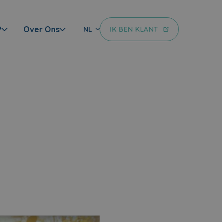
?
Over Ons
IK BEN KLANT
NL