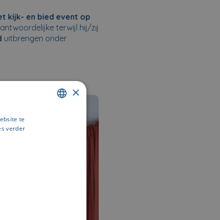
t kijk- en bied event op
twoordelijke terwijl hij/zij
d
uitbrengen onder
×
ebsite te
DUTCH
es verder
FRENCH