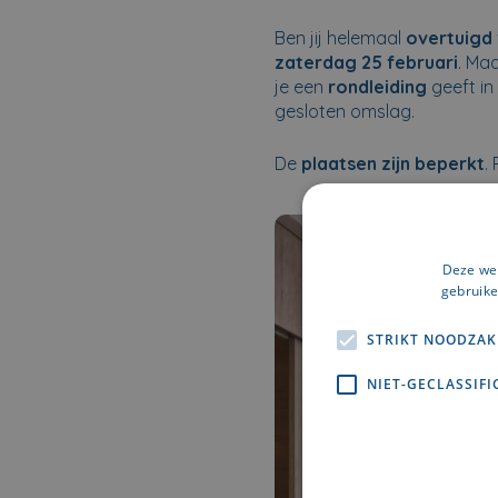
Ben jij helemaal
overtuigd
zaterdag 25 februari
. Ma
je een
rondleiding
geeft in
gesloten omslag.
De
plaatsen zijn beperkt
.
Deze web
gebruike
STRIKT NOODZAK
NIET-GECLASSIFI