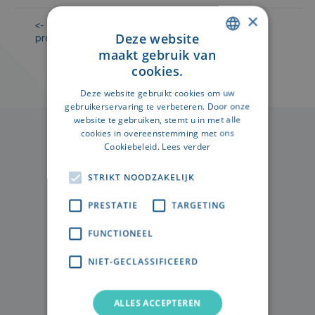
×
<- Terug naar de
Alle projecten
Deze website
projectpagina
bekijken ->
maakt gebruik van
DUTCH
cookies.
FRENCH
Deze website gebruikt cookies om uw
gebruikerservaring te verbeteren. Door onze
website te gebruiken, stemt u in met alle
cookies in overeenstemming met ons
Cookiebeleid.
Lees verder
STRIKT NOODZAKELIJK
PRESTATIE
TARGETING
Vastgoedprojecten
FUNCTIONEEL
Over Unibricks
NIET-GECLASSIFICEERD
Investeren in vastgoed
Veelgestelde vragen
ALLES ACCEPTEREN
Blog