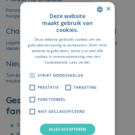
×
Panoramische ramen, vloerverwarming, wellness,
Deze website
hoogwaardige afwerking.
maakt gebruik van
DUTCH
cookies.
Chalets met renovatie potentieel
FRENCH
Deze website gebruikt cookies om uw
Lagere aankoopprijs, hoge waardestijging na renovatie.
gebruikerservaring te verbeteren. Door onze
Ideaal voor investeerders.
website te gebruiken, stemt u in met alle
cookies in overeenstemming met ons
Nieuwbouw of chalets op plan
Cookiebeleid.
Lees verder
Turn-key investeringen, soms met verhuurservice of
STRIKT NOODZAKELIJK
meubelpakket.
PRESTATIE
TARGETING
Geschikt voor koppels,
FUNCTIONEEL
families en groepen
NIET-GECLASSIFICEERD
2-persoons romantisch verblijf
ALLES ACCEPTEREN
4-6 persoons gezinschalets