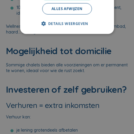
10-20 persoons vakantiewoningen (hoog rendement,
ALLES AFWIJZEN
ideaal voor groepen & seminars)
DETAILS WEERGEVEN
Wellness-features zoals sauna, jacuzzi, verwarmd zwembad,
haard… verhogen verhuurwaarde sterk.
Mogelijkheid tot domicilie
Sommige chalets bieden alle voorzieningen om er permanent
te wonen, ideaal voor wie de rust zoekt.
Investeren of zelf gebruiken?
Verhuren = extra inkomsten
Verhuur kan:
je lening grotendeels afbetalen