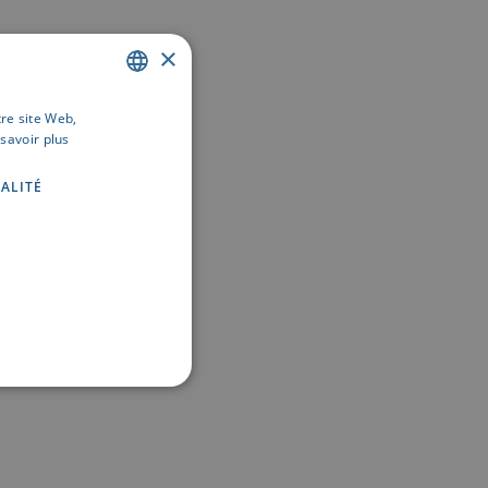
×
tre site Web,
DUTCH
savoir plus
FRENCH
ALITÉ