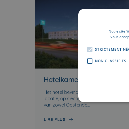
Notre site W
vous accep
STRICTEMENT NÉ
NON CLASSIFIÉS
Hotelkamer Jabbeke
Het hotel bevindt zich op een gunstige
locatie, op slechts 15 minuten afstand
van zowel Oostende…
LIRE PLUS