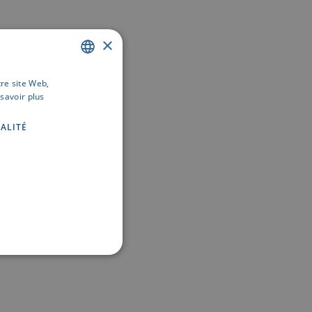
×
tre site Web,
DUTCH
savoir plus
FRENCH
ALITÉ