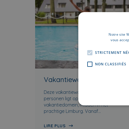
Notre site W
vous accep
STRICTEMENT NÉ
NON CLASSIFIÉS
Vakantiewoning Limburg
Deze vakantiewonining voor 8
personen ligt op een bosrijk
vakantiedomein, midden in het
prachtige Limburg. Vanaf…
LIRE PLUS