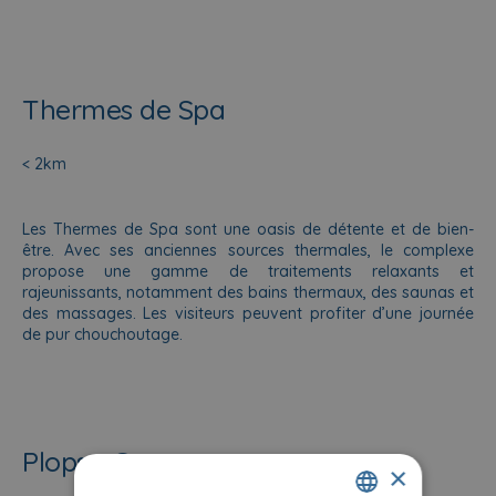
Thermes de Spa
< 2km
Les Thermes de Spa sont une oasis de détente et de bien-
être. Avec ses anciennes sources thermales, le complexe
propose une gamme de traitements relaxants et
rajeunissants, notamment des bains thermaux, des saunas et
des massages. Les visiteurs peuvent profiter d’une journée
de pur chouchoutage.
Plopsa Coo
×