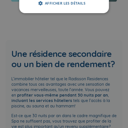
AFFICHER LES DÉTAILS
Une résidence secondaire
ou un bien de rendement?
L’immobilier hôtelier tel que le Radisson Residences
combine tous ces avantages avec une sensation de
vacances merveilleuses, toute l’année. Vous pouvez
en
profiter vous-même pendant 30 nuits par an
,
incluant
les services hôteliers
tels que l’accès à la
piscine, au sauna et au hammam!
Est-ce que 30 nuits par an dans le cadre magnifique de
Spa ne suffisent pas, vous trouvez que profiter de la
vie est plus important qu’un revenu supplémentaire?