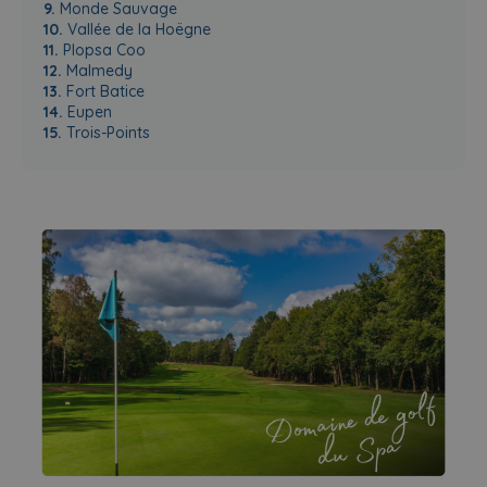
9.
Monde Sauvage
10.
Vallée de la Hoëgne
11.
Plopsa Coo
12.
Malmedy
13.
Fort Batice
14.
Eupen
15.
Trois-Points