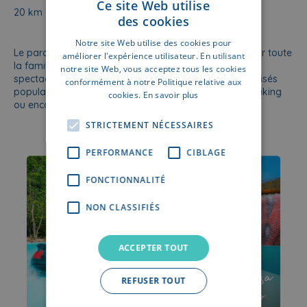
Ce site Web utilise
20 km
des cookies
DUTCH
Notre site Web utilise des cookies pour
FRENCH
Le parc propose des attractions et des spectacles pour toute
améliorer l'expérience utilisateur. En utilisant
la famille, des montagnes russes palpitantes et des
notre site Web, vous acceptez tous les cookies
spectacles magiques, basés sur les personnages télévisés
conformément à notre Politique relative aux
populaires tels que Le lutin Plop, Maya l’abeille, Vic le Viking
cookies.
En savoir plus
ou encore le tant aimé des tout petits, Bumba.
STRICTEMENT NÉCESSAIRES
PERFORMANCE
CIBLAGE
FONCTIONNALITÉ
NON CLASSIFIÉS
ACCEPTER TOUT
REFUSER TOUT