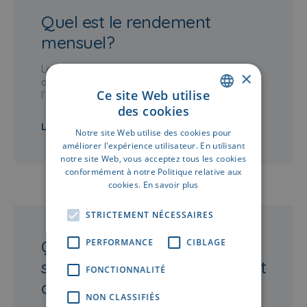
Quel est le rendement
mensuel?
Les investisseurs (potentiels) ont souvent des
×
attentes trop élevées quant au rendement de
Ce site Web utilise
l’immobilier. Le rendement…
des cookies
DUTCH
LIRE PLUS
Notre site Web utilise des cookies pour
FRENCH
améliorer l'expérience utilisateur. En utilisant
notre site Web, vous acceptez tous les cookies
conformément à notre Politique relative aux
cookies.
En savoir plus
STRICTEMENT NÉCESSAIRES
Quels sont les coûts
PERFORMANCE
CIBLAGE
supplémentaires liés à l’achat
FONCTIONNALITÉ
d’un bien immobilier?
NON CLASSIFIÉS