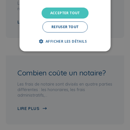
Lorsque vous achetez un bien immobilier, vous
ne payez pas seulement la valeur du bien. Il…
ACCEPTER TOUT
LIRE PLUS
REFUSER TOUT
AFFICHER LES DÉTAILS
Combien coûte un notaire?
Les frais de notaire sont divisés en quatre parties
différentes : les honoraires, les frais
administratifs,…
LIRE PLUS