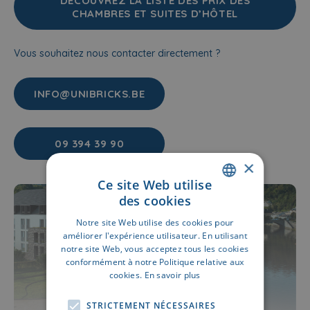
DÉCOUVREZ LA LISTE DES PRIX DES
CHAMBRES ET SUITES D’HÔTEL
Vous souhaitez nous contacter directement ?
INFO@UNIBRICKS.BE
09 394 39 90
×
Ce site Web utilise
des cookies
DUTCH
Notre site Web utilise des cookies pour
FRENCH
améliorer l'expérience utilisateur. En utilisant
notre site Web, vous acceptez tous les cookies
conformément à notre Politique relative aux
cookies.
En savoir plus
STRICTEMENT NÉCESSAIRES