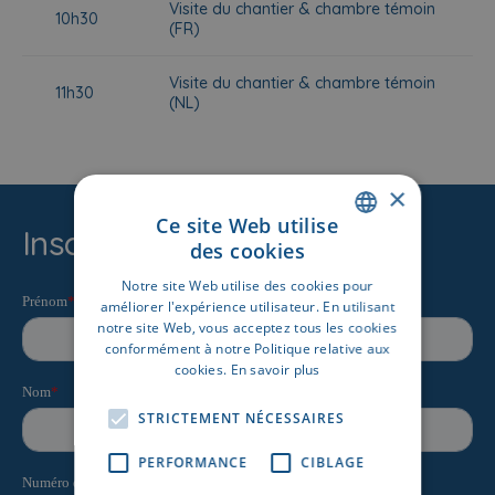
Visite du chantier & chambre témoin
10h30
(FR)
Visite du chantier & chambre témoin
11h30
(NL)
×
Ce site Web utilise
Inscrivez-vous ici
des cookies
DUTCH
Notre site Web utilise des cookies pour
FRENCH
améliorer l'expérience utilisateur. En utilisant
notre site Web, vous acceptez tous les cookies
conformément à notre Politique relative aux
cookies.
En savoir plus
STRICTEMENT NÉCESSAIRES
PERFORMANCE
CIBLAGE