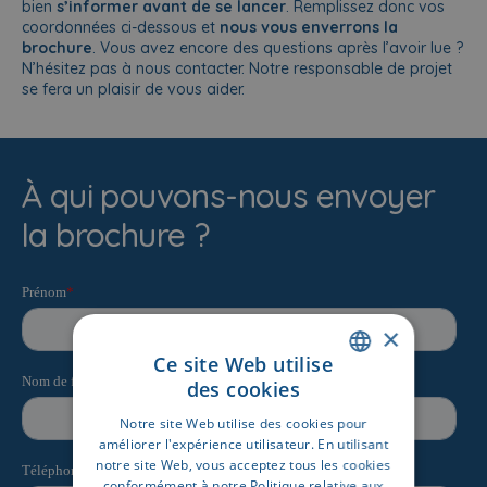
bien
s’informer avant de se lancer
. Remplissez donc vos
coordonnées ci-dessous et
nous vous enverrons la
brochure
. Vous avez encore des questions après l’avoir lue ?
N’hésitez pas à nous contacter. Notre responsable de projet
se fera un plaisir de vous aider.
À qui pouvons-nous envoyer
la brochure ?
×
Ce site Web utilise
des cookies
DUTCH
Notre site Web utilise des cookies pour
FRENCH
améliorer l'expérience utilisateur. En utilisant
notre site Web, vous acceptez tous les cookies
conformément à notre Politique relative aux