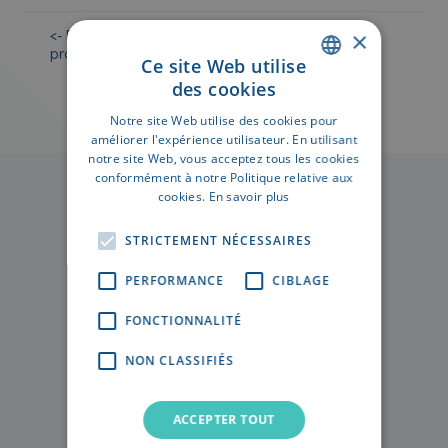
×
<- Retourner vers la page
Voir tous les
projet
projets ->
Ce site Web utilise
des cookies
DUTCH
Notre site Web utilise des cookies pour
FRENCH
améliorer l'expérience utilisateur. En utilisant
notre site Web, vous acceptez tous les cookies
conformément à notre Politique relative aux
cookies.
En savoir plus
STRICTEMENT NÉCESSAIRES
PERFORMANCE
CIBLAGE
Offre actuelle
FONCTIONNALITÉ
À propos de nous
NON CLASSIFIÉS
Blog
Investir dans immobilier
ACCEPTER TOUT
Jobs